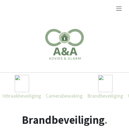
Overslaan naar inhoud
Inbraakbeveiliging
Camerabewaking
Brandbeveiliging
Brandbeveiliging
.