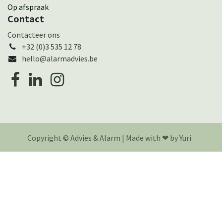
Op afspraak
Contact
Cont​actee​r ons
+32 (0)3 535 12 78
hello@alarmadvies.be
Copyright © Advies & Alarm | Made with ❤︎ by Yuri