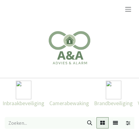
Overslaan naar inhoud
Inbraakbeveiliging
Camerabewaking
Brandbeveiliging