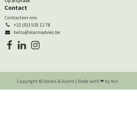
Op afspraak
Contact
Cont​actee​r ons
+32 (0)3 535 12 78
hello@alarmadvies.be
Copyright © Advies & Alarm | Made with ❤︎ by Yuri