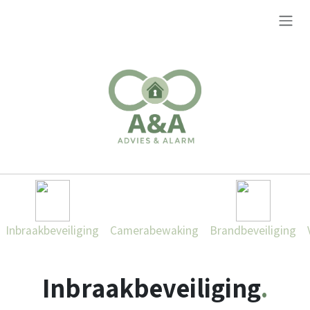
Overslaan naar inhoud
Inbraakbeveiliging
Camerabewaking
Brandbeveiliging
Inbraakbeveiliging
.