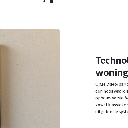
Techno
wonin
Onze video/parlo
een hoogwaardig 
opbouw versie. W
zowel klassieke
uitgebreide sys