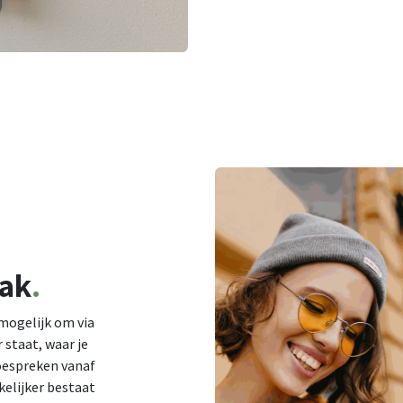
ak
.
mogelijk om via
 staat, waar je
toespreken vanaf
kelijker bestaat