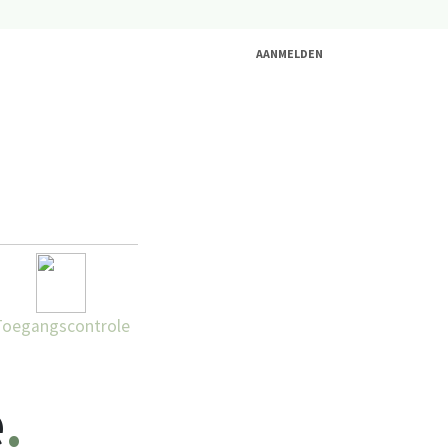
AANMELDEN
Toegangscontrole
e
.