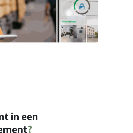
t in een
ement
?