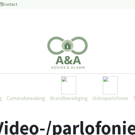
Contact
g
Camerabewaking
Brandbeveiliging
Videoparlofonie
Video-/parlofoni