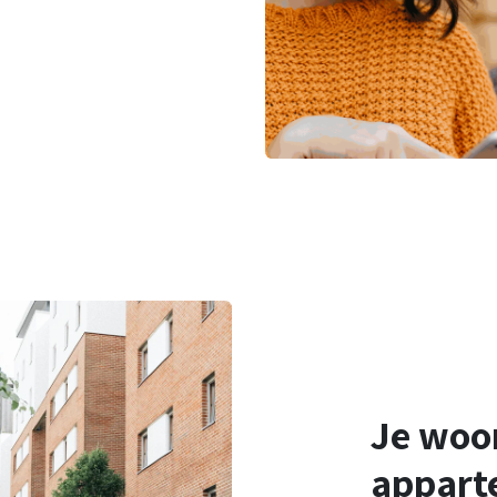
Je woon
appart