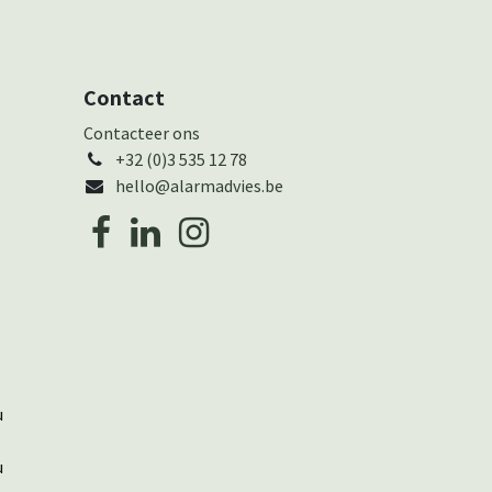
Contact
Cont​actee​r ons
+32 (0)3 535 12 78
hello@alarmadvies.be
u
u