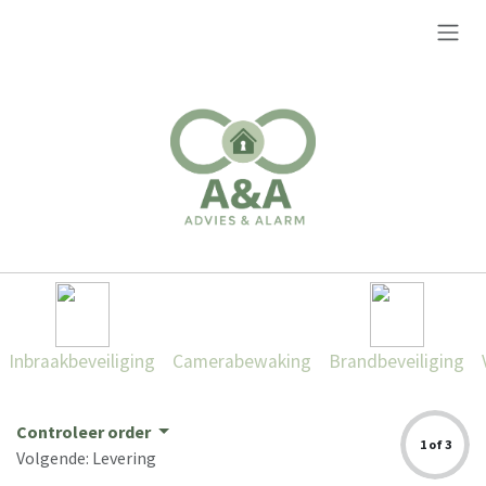
Overslaan naar inhoud
Inbraakbeveiliging
Camerabewaking
Brandbeveiliging
Controleer order
1 of 3
Volgende: Levering