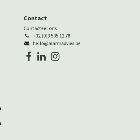
Contact
Cont​actee​r ons
+32 (0)3 535 12 78
hello@alarmadvies.be
u
u