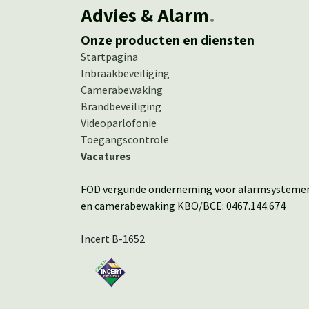
Advies & Alarm
.
Onze producten en diensten
Startpagina
Inbraakbeveiliging
Camerabewaking
Brandbeveiliging
Videoparlofonie
Toegangscontrole
Vacatures
FOD vergunde onderneming voor alarmsystem
en camerabewaking KBO/BCE: 0467.144.674
Incert B-1652