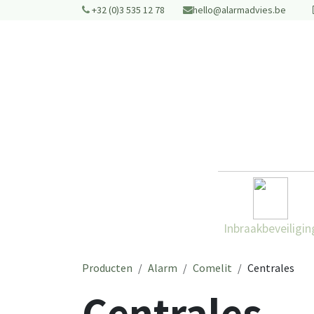
Overslaan naar inhoud
+32 (0)3 535 12 78
hello@alarmadvies.be​
Inbraakbeveiligin
Producten
Alarm
Comelit
Centrales
Centrales