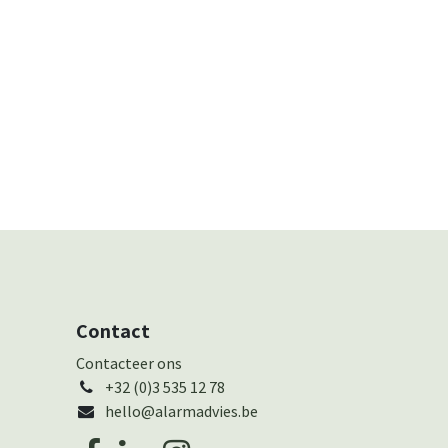
Contact
Cont​actee​r ons
+32 (0)3 535 12 78
hello@alarmadvies.be